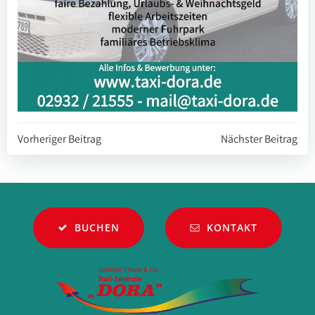
Beitragsnavigation
Beitragsnavi
Vorheriger Beitrag
Nächster Beitrag
BUCHEN
KONTAKT