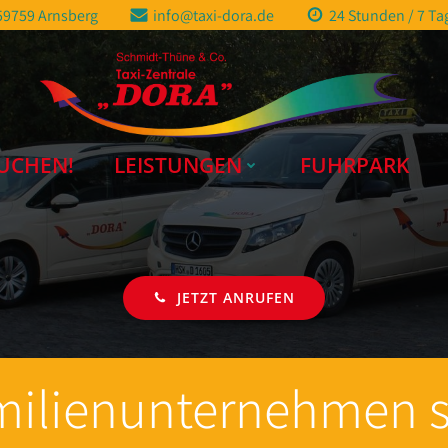
 59759 Arnsberg
info@taxi-dora.de
24 Stunden / 7 Ta
UCHEN!
LEISTUNGEN
FUHRPARK
JETZT ANRUFEN
ilienunternehmen s