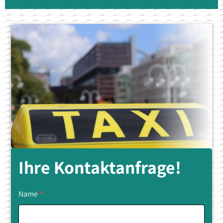
Ihre Kontaktanfrage!
Kontaktiere
Name
*
uns