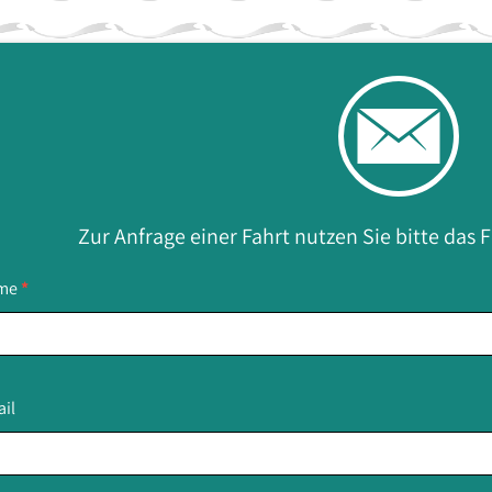
Zur Anfrage einer Fahrt nutzen Sie bitte das
taktiere
me
*
s
il