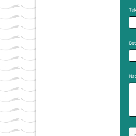
Tel
Bet
Nac