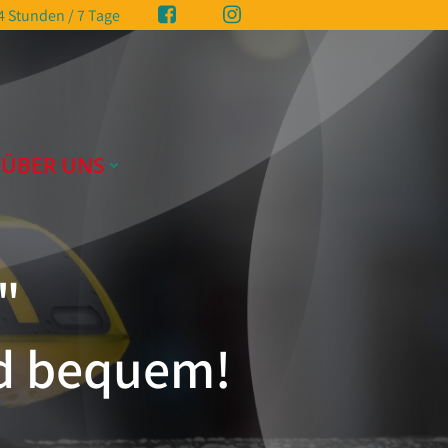
4 Stunden / 7 Tage
ÜBER UNS
"
nd bequem!