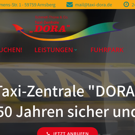
ens-Str. 1 - 59759 Arnsberg
mail@taxi-dora.de
2
UCHEN!
LEISTUNGEN
FUHRPARK
Taxi-Zentrale "DORA
 50 Jahren sicher u
JETZT ANRUFEN