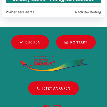
Beitragsnavigation
Beitragsnavi
Vorheriger Beitrag
Nächster Beitrag
BUCHEN
KONTAKT
JETZT ANRUFEN