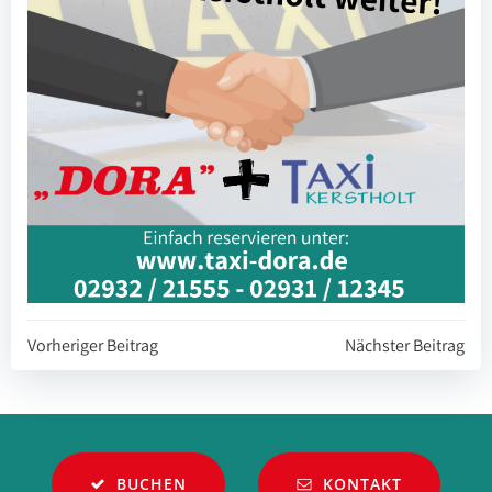
Beitragsnavigation
Beitragsnavi
Vorheriger Beitrag
Nächster Beitrag
BUCHEN
KONTAKT