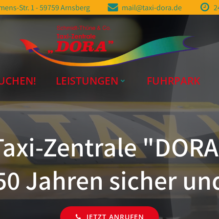
ens-Str. 1 - 59759 Arnsberg
mail@taxi-dora.de
2
UCHEN!
LEISTUNGEN
FUHRPARK
Taxi-Zentrale "DORA
 50 Jahren sicher u
JETZT ANRUFEN