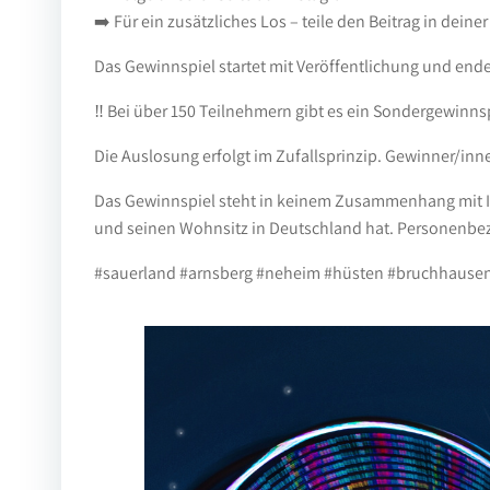
➡️ Für ein zusätzliches Los – teile den Beitrag in deine
Das Gewinnspiel startet mit Veröffentlichung und end
‼️ Bei über 150 Teilnehmern gibt es ein Sondergewin
Die Auslosung erfolgt im Zufallsprinzip. Gewinner/inne
Das Gewinnspiel steht in keinem Zusammenhang mit Ins
und seinen Wohnsitz in Deutschland hat. Personenbez
#sauerland #arnsberg #neheim #hüsten #bruchhausen