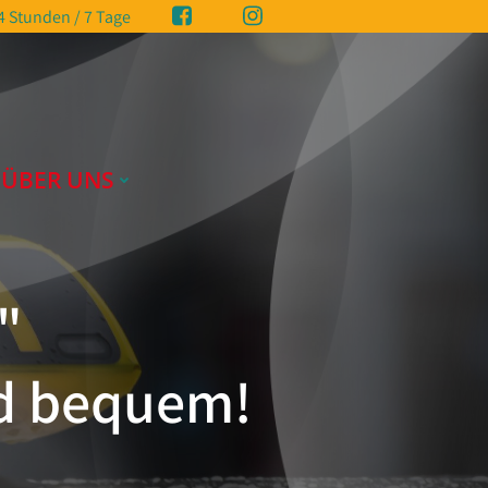
4 Stunden / 7 Tage
ÜBER UNS
"
nd bequem!