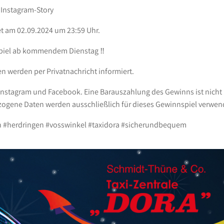
r Instagram-Story
et am 02.09.2024 um 23:59 Uhr.
nspiel ab kommendem Dienstag ‼️
n werden per Privatnachricht informiert.
tagram und Facebook. Eine Barauszahlung des Gewinns ist nicht mö
ogene Daten werden ausschließlich für dieses Gewinnspiel verwend
 #herdringen #vosswinkel #taxidora #sicherundbequem