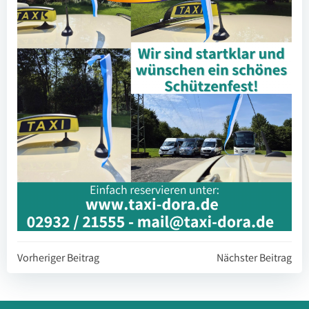
Beitragsnavigation
Beitragsnavi
Vorheriger Beitrag
Nächster Beitrag