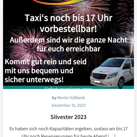
by
Moritz Voßbeck
Dezember 31, 2023
Silvester 2023
Es haben sich noch Kapazitäten ergeben, sodass wir bis 17
Uhr noch Reservierungen für heute Abend […]