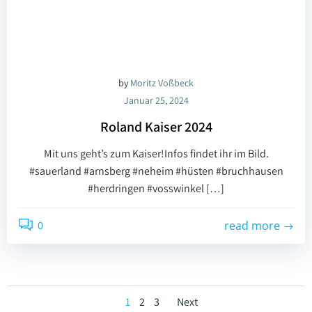
by
Moritz Voßbeck
Januar 25, 2024
Roland Kaiser 2024
Mit uns geht’s zum Kaiser!Infos findet ihr im Bild.
#sauerland #arnsberg #neheim #hüsten #bruchhausen
#herdringen #vosswinkel […]
0
read more
Posts
Posts
Page
Page
Page
1
2
3
Next