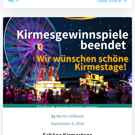
0
read more
by
Moritz Voßbeck
September 6, 2024