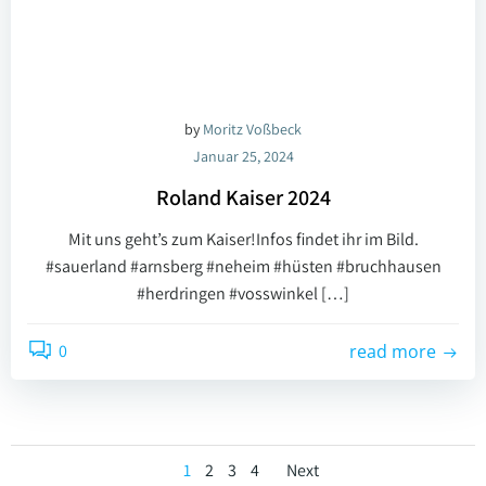
by
Moritz Voßbeck
Januar 25, 2024
Roland Kaiser 2024
Mit uns geht’s zum Kaiser!Infos findet ihr im Bild.
#sauerland #arnsberg #neheim #hüsten #bruchhausen
#herdringen #vosswinkel […]
0
read more
Posts
Posts
Page
Page
Page
Page
1
2
3
4
Next