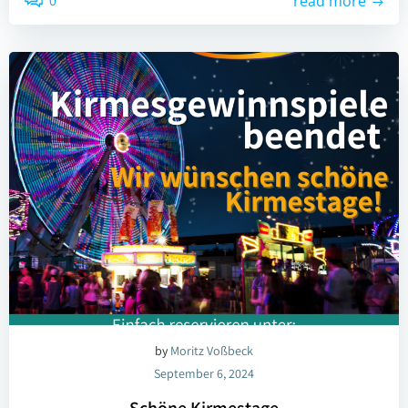
0
read more
by
Moritz Voßbeck
September 6, 2024